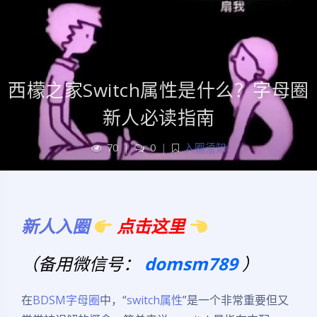
西檬之家Switch属性是什么？字母圈
新人必读指南
70
|
0
|
入圈须知
新人入圈
点击这里
（备用微信号：
domsm789
）
在
BDSM
字母圈
中，“
switch属性
”是一个非常重要但又