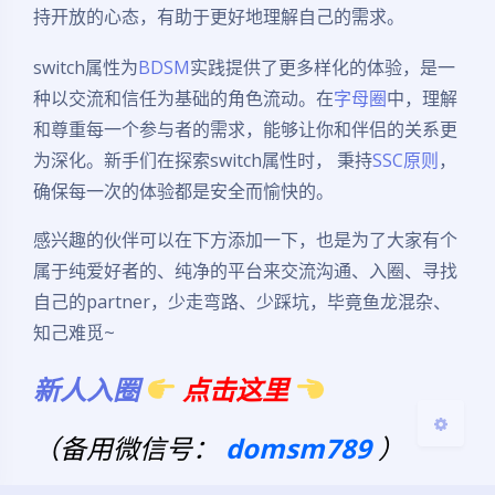
持开放的心态，有助于更好地理解自己的需求。
switch属性为
BDSM
实践提供了更多样化的体验，是一
种以交流和信任为基础的角色流动。在
字母圈
中，理解
和尊重每一个参与者的需求，能够让你和伴侣的关系更
为深化。新手们在探索switch属性时， 秉持
SSC原则
，
夜间模式
确保每一次的体验都是安全而愉快的。
Sans Serif
Serif
感兴趣的伙伴可以在下方添加一下，也是为了大家有个
属于纯爱好者的、纯净的平台来交流沟通、入圈、寻找
浅阴影
深阴影
自己的partner，少走弯路、少踩坑，毕竟鱼龙混杂、
关闭
日落
暗化
灰度
知己难觅~
新人入圈
点击这里
（备用微信号：
domsm789
）