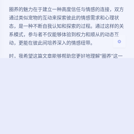
圈养的魅力在于建立一种高度信任与情感的连接，双方
关闭
日落
暗化
灰度
通过类似宠物的互动来探索彼此的情感需求和心理状
态，是一种不断自我认知和探索的过程。通过这样的关
系模式，参与者不仅能够体验到权力和顺从的动态互
动，更能在彼此间培养深入的情感纽带。
时，我希望这篇文章能够帮助您更好地理解“圈养”这一
字母圈
中的独特关系模式。它不仅仅是肉体上的控制，
更关乎心理的依赖与信任。无论何时，切记沟通和安全
始终是健康关系的首要保障。以开放的心态，去探寻这
片文化的美妙与深邃，您会发现，超越表面的交流之
后，更多的是真实而深刻的自我与彼此的理解。
感兴趣的伙伴可以在下方添加一下，也是为了大家有个
属于纯爱好者的、纯净的平台来交流沟通、入圈、寻找
自己的partner，少走弯路、少踩坑，毕竟鱼龙混杂、