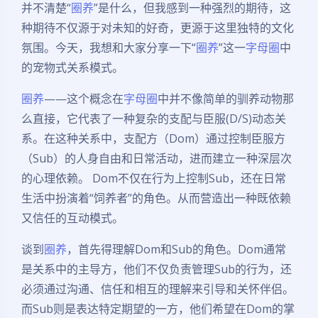
并不清楚“
圈养
”是什么，但我感到一种强烈的期待，这
种期待不仅源于对未知的好奇，更源于这里独特的文化
氛围。今天，我想和大家分享一下“
圈养
”这一
字母圈
中
的宠物式关系模式。
圈养
——这个概念在
字母圈
中并不像简单的驯养动物那
么直接，它代表了一种复杂的支配与臣服(D/S)动态关
系。在这种关系中，支配方（Dom）通过控制臣服方
（Sub）的人身自由和日常活动，进而建立一种深层次
的心理依赖。 Dom不仅在行为上控制Sub，还在日常
生活中扮演着“饲养者”的角色。从而营造出一种既依赖
又信任的互动模式。
谈到
圈养
，首先得理解Dom和Sub的角色。Dom通常
是关系中的主导方，他们不仅负责管理Sub的行为，还
必须通过沟通、信任和相互的理解来引导和关怀伴侣。
而Sub则是表达特定期望的一方，他们希望在Dom的掌