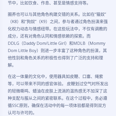
节中，比如饮食、作息、甚至是情感支持等。
圈养也可以与其他角色构建交错的关系。比如在“猫奴”
（K8）和“狗奴”（K9）之间，参与者通过角色扮演来强
化权力动态与情感纽带。在这些玩法中，不仅有调教的
成分，还有对角色认同和情感依赖的探索。而
DDLG（Daddy Dom/Little Girl）和MDLB（Mommy
Dom Little Boy）则进一步丰富了这种角色的扮演，其
他性别和角色关系的积极性也得到了广泛的支持和理
解。
在这一体量的文化中，使用器具如皮鞭、口塞、绳索
等，可以带来不同的感官体验。 皮鞭划过空气时所发出
的轻微嘶鸣、蜡油在皮肤上流淌的温热感无不加深了这
夜间模式
种支配与服从之间的紧密联系。在这个过程中，务必遵
Sans Serif
Serif
循SSC原则，确保在活动中的每一项体验都是得到双方
认可与许可的。
浅阴影
深阴影