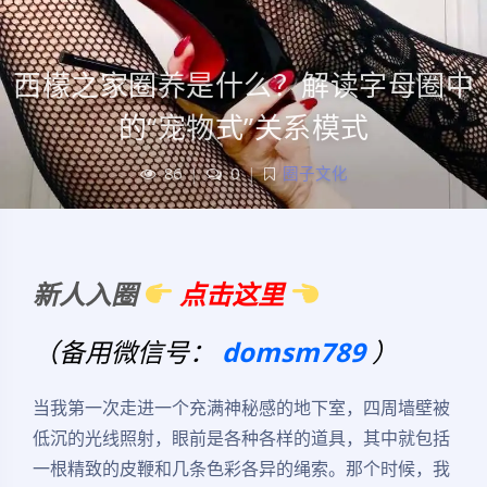
西檬之家圈养是什么？解读字母圈中
的“宠物式”关系模式
86
|
0
|
圈子文化
新人入圈
点击这里
（备用微信号：
domsm789
）
当我第一次走进一个充满神秘感的地下室，四周墙壁被
低沉的光线照射，眼前是各种各样的道具，其中就包括
一根精致的皮鞭和几条色彩各异的绳索。那个时候，我