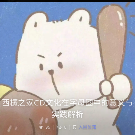
西檬之家CD文化在字母圈中的意义与
实践解析
99
|
0
|
入圈须知