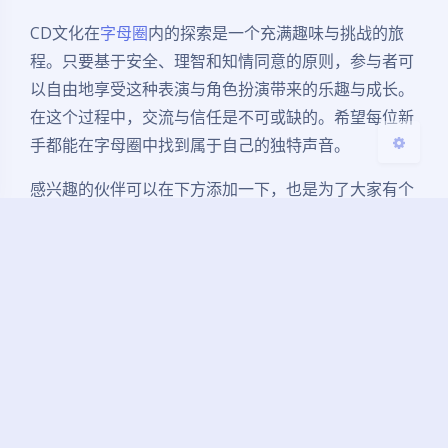
浅阴影
深阴影
CD文化在
字母圈
内的探索是一个充满趣味与挑战的旅
关闭
日落
暗化
灰度
程。只要基于安全、理智和知情同意的原则，参与者可
以自由地享受这种表演与角色扮演带来的乐趣与成长。
在这个过程中，交流与信任是不可或缺的。希望每位新
手都能在字母圈中找到属于自己的独特声音。
感兴趣的伙伴可以在下方添加一下，也是为了大家有个
属于纯爱好者的、纯净的平台来交流沟通、入圈、寻找
自己的partner，少走弯路、少踩坑，毕竟鱼龙混杂、
知己难觅~
新人入圈
点击这里
（备用微信号：
domsm789
）
BDSM
BDSM入圈
CD文化
字母圈